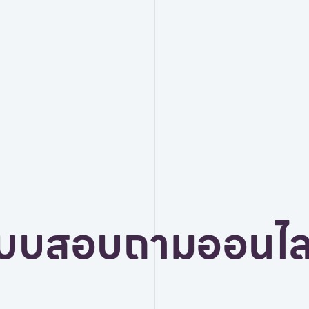
บบสอบถามออนไล